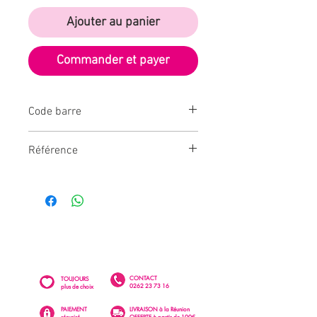
Ajouter au panier
Commander et payer
Code barre
3700281643084
Référence
CD5635
CONTACT
TOUJOURS
0262 23 73 16
plus de choix
PAIEMENT
LIVRAISON à la Réunion
sécurisé
OFFERTE à partir de 100€