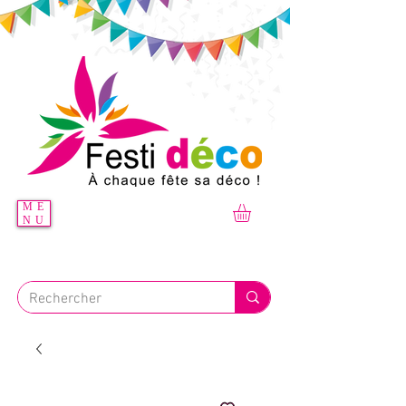
ME
NU