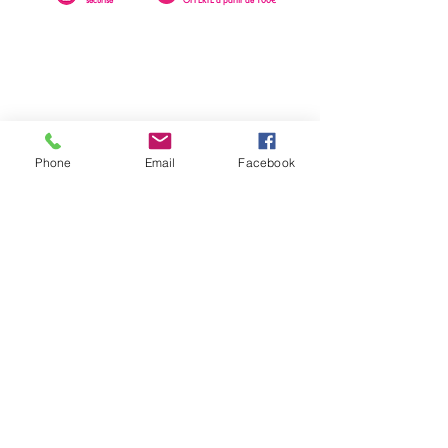
Phone
Email
Facebook
0262 23 73 16
SAINTE-CLOTILDE
76 rue Léopold Rambaud
EMAIL