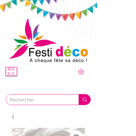
ME
NU