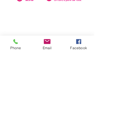
Phone
Email
Facebook
0262 23 73 16
SAINTE-CLOTILDE
76 rue Léopold Rambaud
EMAIL