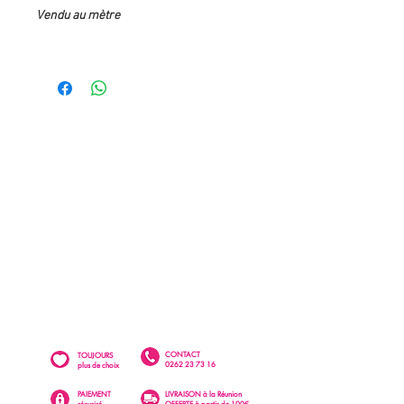
Vendu au mètre
CONTACT
TOUJOURS
0262 23 73 16
plus de choix
PAIEMENT
LIVRAISON à la Réunion
sécurisé
OFFERTE à partir de 100€