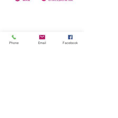
Phone
Email
Facebook
0262 23 73 16
SAINTE-CLOTILDE
76 rue Léopold Rambaud
EMAIL