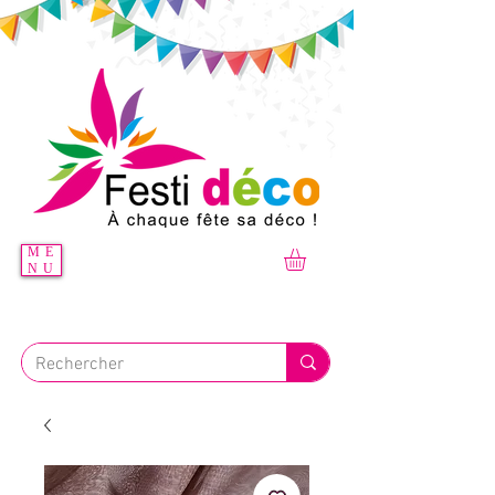
ME
NU