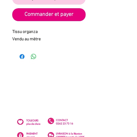
Commander et payer
Tissu organza
Vendu au mètre
CONTACT
TOUJOURS
0262 23 73 16
plus de choix
PAIEMENT
LIVRAISON à la Réunion
sécurisé
OFFERTE à partir de 100€