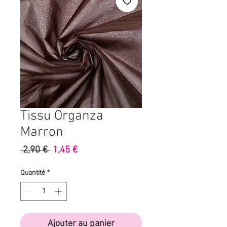
Tissu Organza
Marron
Prix
Prix
 2,90 € 
1,45 €
original
promotionnel
Quantité
*
Ajouter au panier