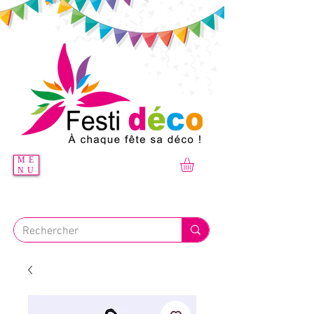
ME
NU