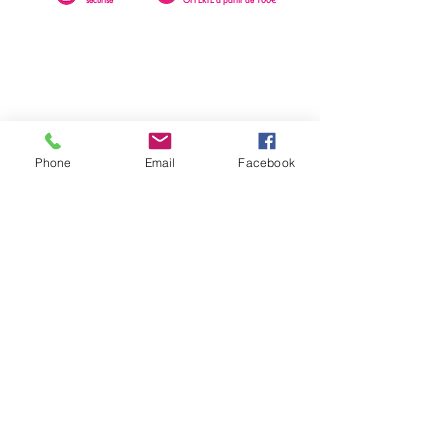
Phone
Email
Facebook
0262 23 73 16
SAINTE-CLOTILDE
76 rue Léopold Rambaud
EMAIL