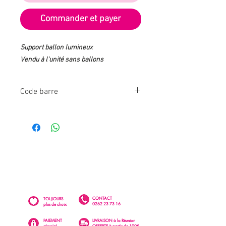
Commander et payer
Support ballon lumineux
Vendu à l'unité sans ballons
Code barre
201911069342
CONTACT
TOUJOURS
0262 23 73 16
plus de choix
PAIEMENT
LIVRAISON à la Réunion
sécurisé
OFFERTE à partir de 100€