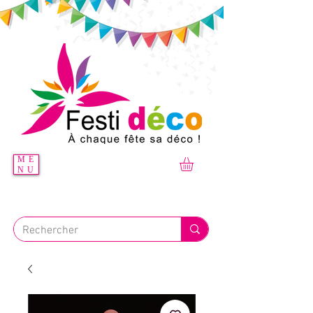
ME
NU