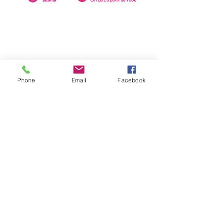
Phone
Email
Facebook
0262 23 73 16
SAINTE-CLOTILDE
76 rue Léopold Rambaud
EMAIL