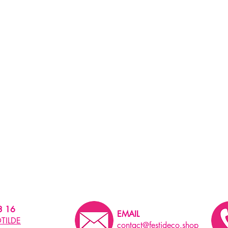
3 16
EMAIL
TILDE
contact@festideco.shop