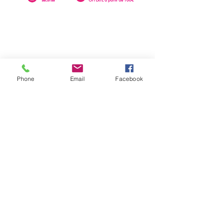
Phone
Email
Facebook
0262 23 73 16
SAINTE-CLOTILDE
76 rue Léopold Rambaud
EMAIL