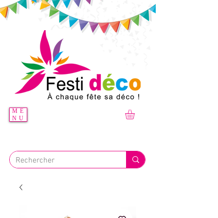
ME
NU