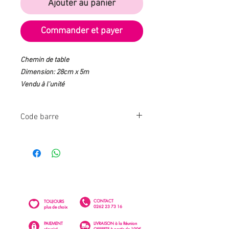
Ajouter au panier
Commander et payer
Chemin de table
Dimension: 28cm x 5m
Vendu à l'unité
Code barre
201908271012
CONTACT
TOUJOURS
0262 23 73 16
plus de choix
PAIEMENT
LIVRAISON à la Réunion
sécurisé
OFFERTE à partir de 100€