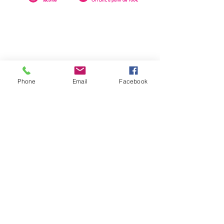
Phone
Email
Facebook
0262 23 73 16
SAINTE-CLOTILDE
76 rue Léopold Rambaud
EMAIL