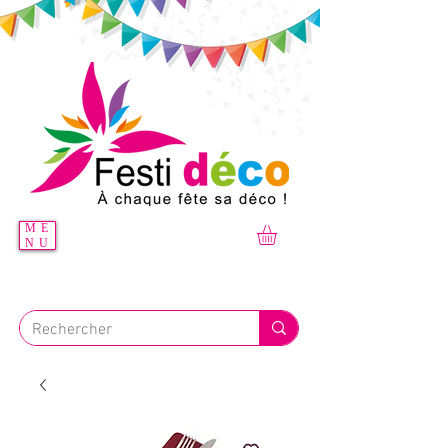
ME
NU