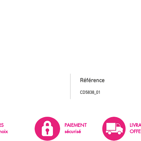
Référence
CD5838_01
RS
PAIEMENT
LIVR
hoix
sécurisé
OFFE