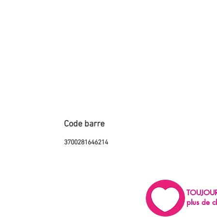
Code barre
3700281646214
TOUJOU
plus de c