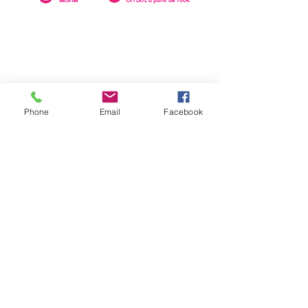
Phone
Email
Facebook
0262 23 73 16
SAINTE-CLOTILDE
76 rue Léopold Rambaud
EMAIL