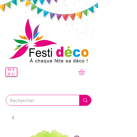
ME
NU