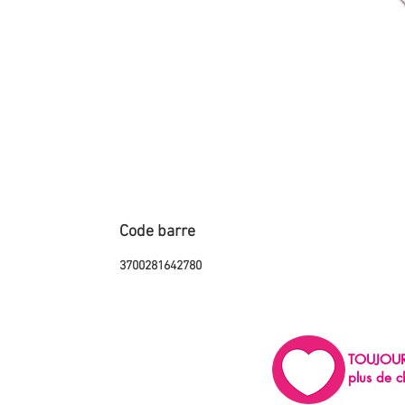
Code barre
3700281642780
TOUJOU
plus de c