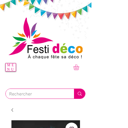
ME
NU