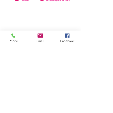
Phone
Email
Facebook
0262 23 73 16
SAINTE-CLOTILDE
76 rue Léopold Rambaud
EMAIL