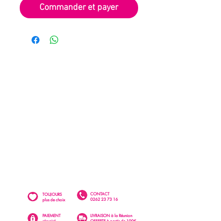
Commander et payer
CONTACT
TOUJOURS
0262 23 73 16
plus de choix
PAIEMENT
LIVRAISON à la Réunion
sécurisé
OFFERTE à partir de 100€