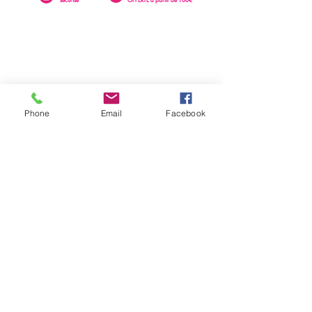
Phone
Email
Facebook
0262 23 73 16
SAINTE-CLOTILDE
76 rue Léopold Rambaud
EMAIL