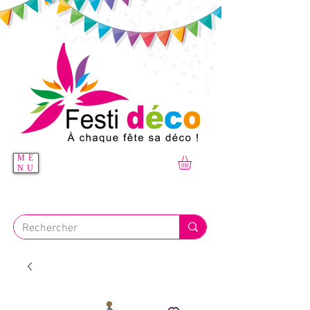
ME
NU