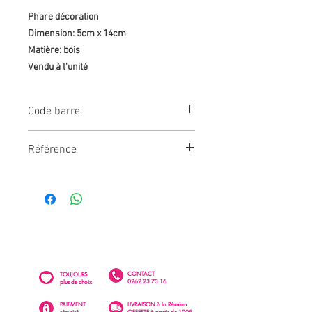
Phare décoration
Dimension: 5cm x 14cm
Matière: bois
Vendu à l'unité
Code barre
366066767797
Référence
DEK0092
CONTACT
TOUJOURS
0262 23 73 16
plus de choix
PAIEMENT
LIVRAISON à la Réunion
sécurisé
OFFERTE à partir de 100€