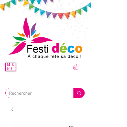
ME
NU