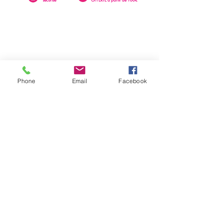
Phone
Email
Facebook
0262 23 73 16
SAINTE-CLOTILDE
76 rue Léopold Rambaud
EMAIL