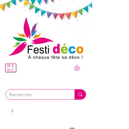
ME
NU