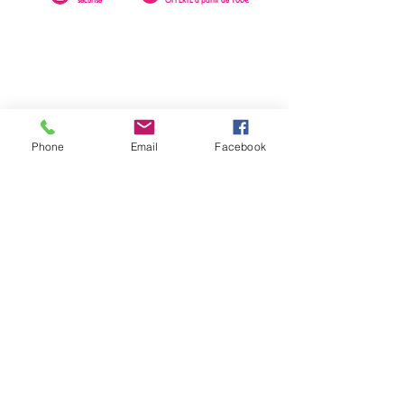
Phone
Email
Facebook
0262 23 73 16
SAINTE-CLOTILDE
76 rue Léopold Rambaud
EMAIL