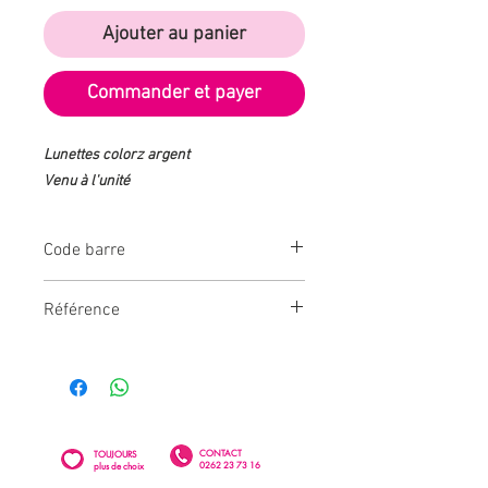
Ajouter au panier
Commander et payer
Lunettes colorz argent
Venu à l'unité
Code barre
3609810073524
Référence
CD4186-ARG
CONTACT
TOUJOURS
0262 23 73 16
plus de choix