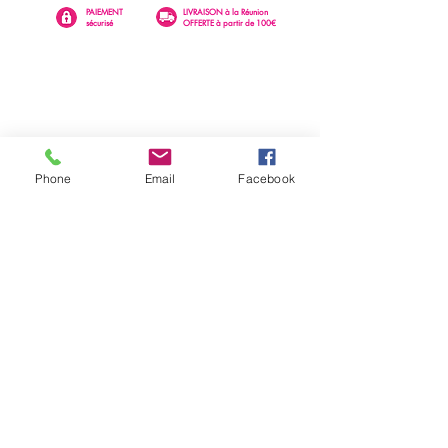
PAIEMENT
LIVRAISON à la Réunion
sécurisé
OFFERTE à partir de 100€
Phone
Email
Facebook
0262 23 73 16
SAINTE-CLOTILDE
76 rue Léopold Rambaud