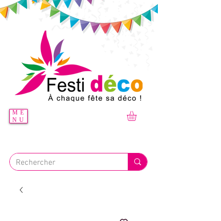
ME
NU