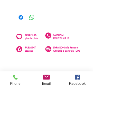
CD4591
CONTACT
TOUJOURS
0262 23 73 16
plus de choix
PAIEMENT
LIVRAISON à la Réunion
sécurisé
OFFERTE à partir de 100€
Phone
Email
Facebook