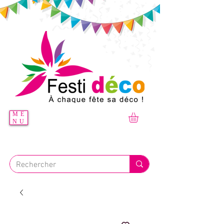
ME
NU