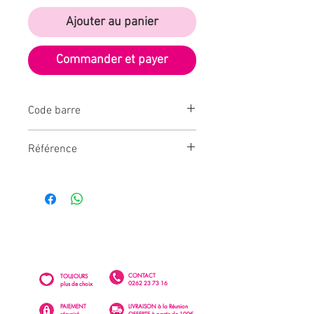
Ajouter au panier
Commander et payer
Code barre
3700281643046
Référence
CD5631
CONTACT
TOUJOURS
0262 23 73 16
plus de choix
PAIEMENT
LIVRAISON à la Réunion
sécurisé
OFFERTE à partir de 100€