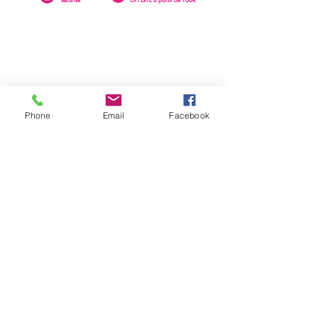
Phone
Email
Facebook
0262 23 73 16
SAINTE-CLOTILDE
76 rue Léopold Rambaud
EMAIL