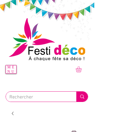
ME
NU