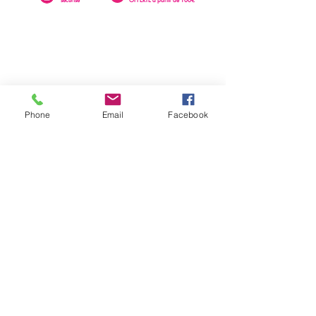
Phone
Email
Facebook
0262 23 73 16
SAINTE-CLOTILDE
76 rue Léopold Rambaud
EMAIL