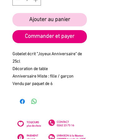
Ajouter au panier
Commander et payer
Gobelet écrit "Joyeux Anniversaire" de
25cl
Décoration de table
Anniversaire Miste : fille / garçon
Vendu par paquet de 6
CONTACT
TOUJOURS
0262 23 73 16
plus de choix
PAIEMENT
LIVRAISON à la Réunion
sécurisé
OFFERTE à partir de 100€