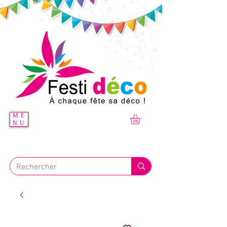
ME
NU