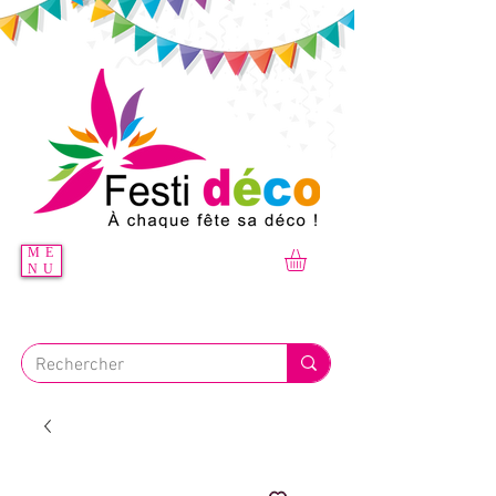
ME
NU