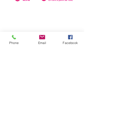
Phone
Email
Facebook
0262 23 73 16
SAINTE-CLOTILDE
76 rue Léopold Rambaud
EMAIL