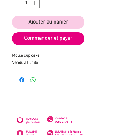
Ajouter au panier
Commander et payer
Moule cup cake 

Vendu a l'unité 
CONTACT
TOUJOURS
0262 23 73 16
plus de choix
PAIEMENT
LIVRAISON à la Réunion
sécurisé
OFFERTE à partir de 100€