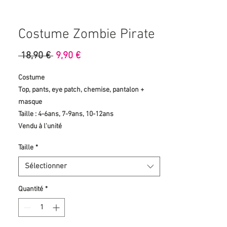
Costume Zombie Pirate
Prix
Prix
 18,90 € 
9,90 €
original
promotionnel
Costume
Top, pants, eye patch, chemise, pantalon +
masque
Taille : 4-6ans, 7-9ans, 10-12ans
Vendu à l'unité
Taille
*
Sélectionner
Quantité
*