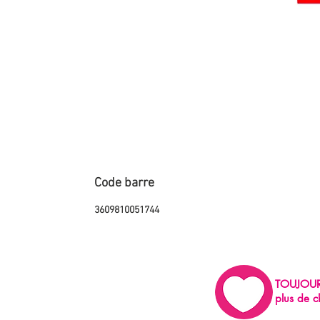
Code barre
3609810051744
TOUJOU
plus de c