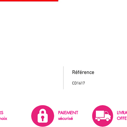
Référence
CD1617
RS
PAIEMENT
LIVR
hoix
sécurisé
OFFE