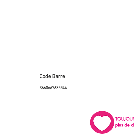
Code Barre
3660667685544
TOUJOU
plus de c