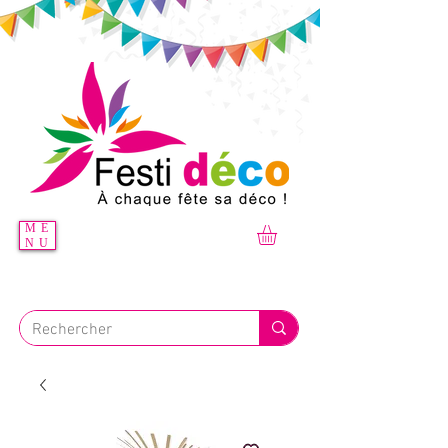
ME
NU