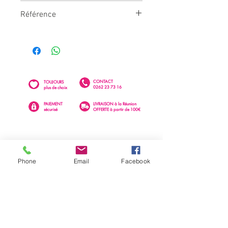
3700281643077
Référence
CD5634
CONTACT
TOUJOURS
0262 23 73 16
plus de choix
PAIEMENT
LIVRAISON à la Réunion
sécurisé
OFFERTE à partir de 100€
Phone
Email
Facebook