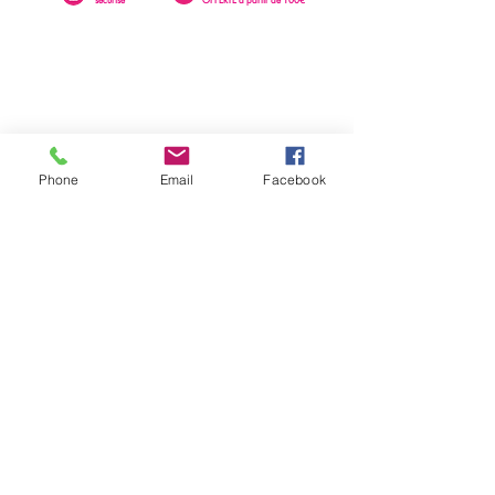
Phone
Email
Facebook
0262 23 73 16
SAINTE-CLOTILDE
76 rue Léopold Rambaud
EMAIL