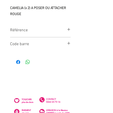
CAMELIA (x 2) A POSER OU ATTACHER
ROUGE
Référence
FDE133
Code barre
3660667686275
CONTACT
TOUJOURS
0262 23 73 16
plus de choix
PAIEMENT
LIVRAISON à la Réunion
sécurisé
OFFERTE à partir de 100€