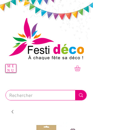
ME
NU