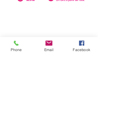
Phone
Email
Facebook
0262 23 73 16
SAINTE-CLOTILDE
76 rue Léopold Rambaud
EMAIL