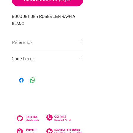
BOUQUET DE 9 ROSES LIEN RAPHIA
BLANC
Référence
FBO2008
Code barre
3660667693471
CONTACT
TOUJOURS
0262 23 73 16
plus de choix
PAIEMENT
LIVRAISON à la Réunion
sécurisé
OFFERTE à partir de 100€