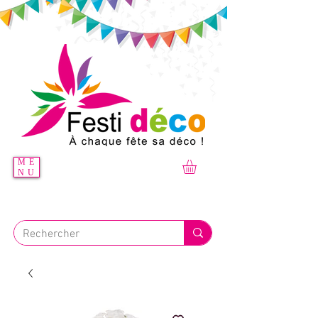
ME
NU