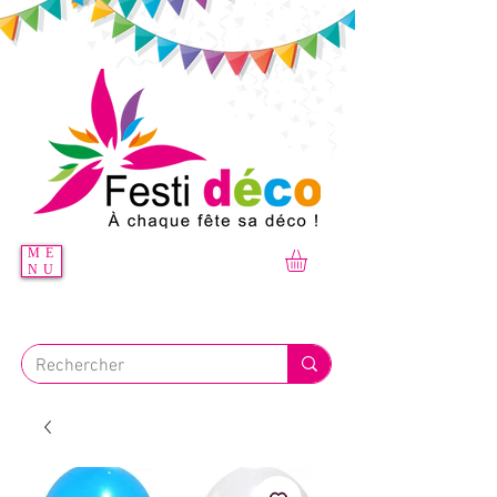
ME
NU