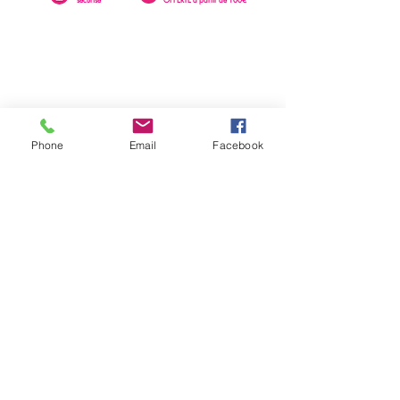
Phone
Email
Facebook
0262 23 73 16
SAINTE-CLOTILDE
76 rue Léopold Rambaud
EMAIL