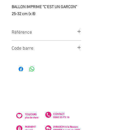
BALLON IMPRIME "C'EST UN GARCON"
25-32 cm (x 8)
Référence
BAL227/8
Code barre
3660667030849
CONTACT
TOUJOURS
0262 23 73 16
plus de choix
PAIEMENT
LIVRAISON à la Réunion
sécurisé
OFFERTE à partir de 100€