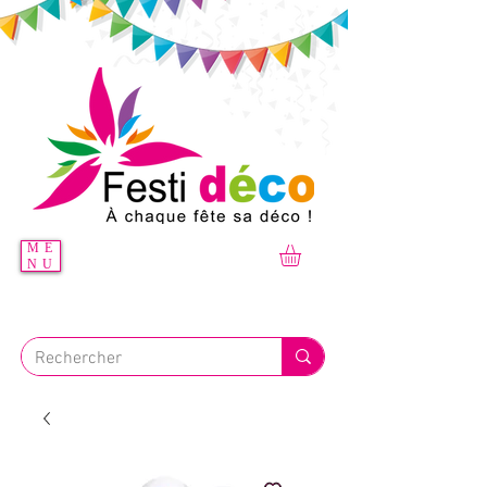
ME
NU