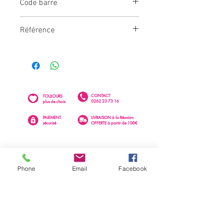
Code barre
3609810087545
Référence
CD4683
CONTACT
TOUJOURS
0262 23 73 16
plus de choix
PAIEMENT
LIVRAISON à la Réunion
sécurisé
OFFERTE à partir de 100€
Phone
Email
Facebook