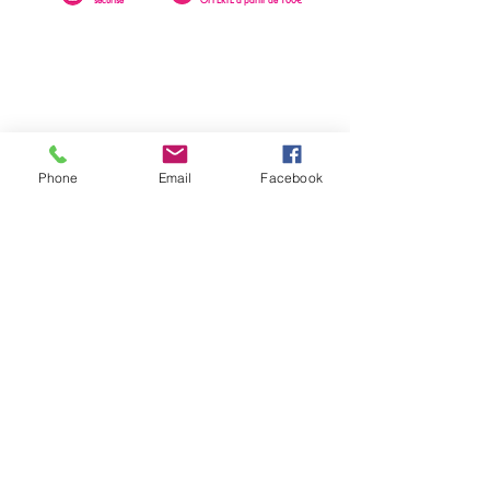
Phone
Email
Facebook
0262 23 73 16
SAINTE-CLOTILDE
76 rue Léopold Rambaud
EMAIL