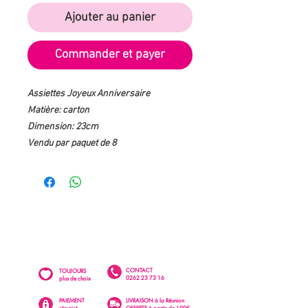
Ajouter au panier
Commander et payer
Assiettes Joyeux Anniversaire
Matière: carton
Dimension: 23cm
Vendu par paquet de 8
CONTACT
TOUJOURS
0262 23 73 16
plus de choix
PAIEMENT
LIVRAISON à la Réunion
sécurisé
OFFERTE à partir de 100€