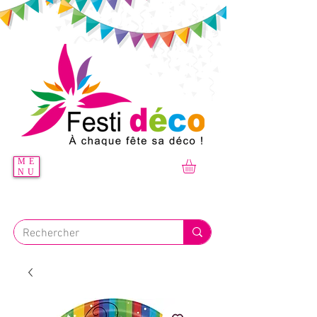
ME
NU