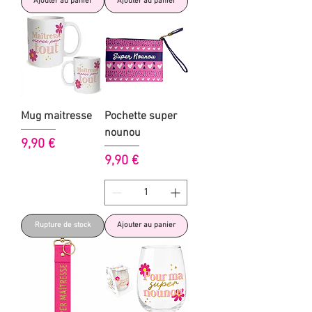
Ajouter au panier
Ajouter au panier
Mug maitresse
Pochette super
nounou
Prix
9,90 €
Prix
9,90 €
Rupture de stock
Ajouter au panier