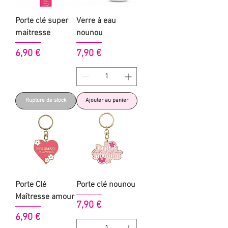
Porte clé super
Verre à eau
maitresse
nounou
Prix
Prix
6,90 €
7,90 €
Rupture de stock
Ajouter au panier
Porte Clé
Porte clé nounou
Maîtresse amour
Prix
7,90 €
Prix
6,90 €