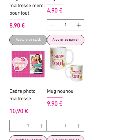
maitresse merci
Prix
4,90 €
pour tout
Prix
8,90 €
Rupture de stock
Ajouter au panier
Cadre photo
Mug nounou
maitresse
Prix
9,90 €
Prix
10,90 €