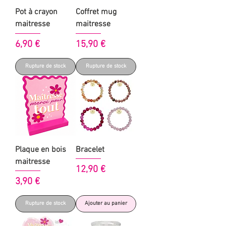
Pot à crayon
Coffret mug
maitresse
maitresse
Prix
Prix
6,90 €
15,90 €
Rupture de stock
Rupture de stock
Plaque en bois
Bracelet
maitresse
Prix
12,90 €
Prix
3,90 €
Rupture de stock
Ajouter au panier