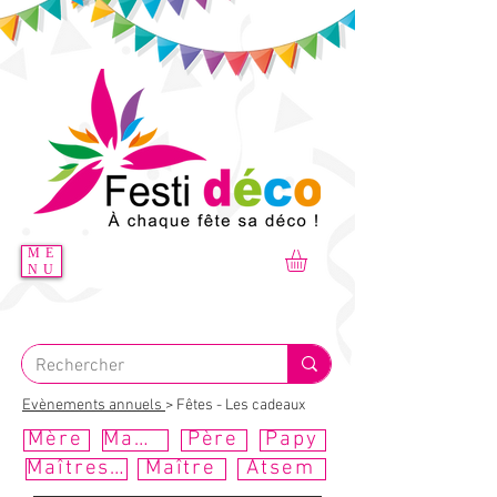
ME
NU
Evènements annuels
> Fêtes - Les cadeaux
Mère
Mamie
Père
Papy
Maîtresse
Maître
Atsem