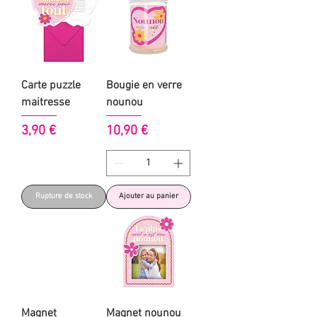
Carte puzzle
Bougie en verre
maitresse
nounou
Prix
Prix
3,90 €
10,90 €
Rupture de stock
Ajouter au panier
Magnet
Magnet nounou