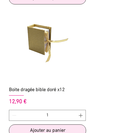
Boite dragée bible doré x12
Prix
12,90 €
Ajouter au panier