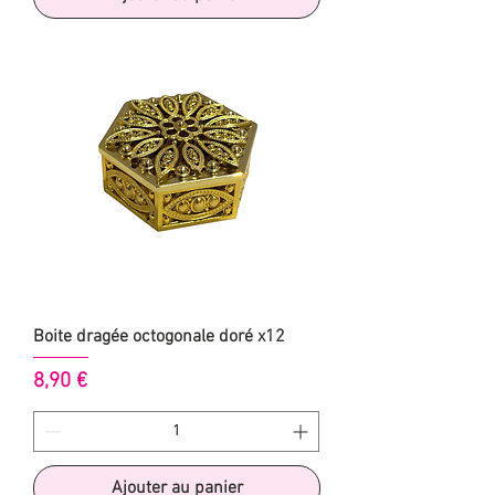
Boite dragée octogonale doré x12
Prix
8,90 €
Ajouter au panier