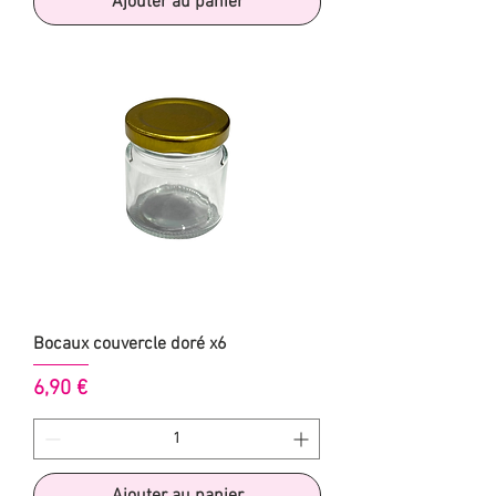
Ajouter au panier
Bocaux couvercle doré x6
Prix
6,90 €