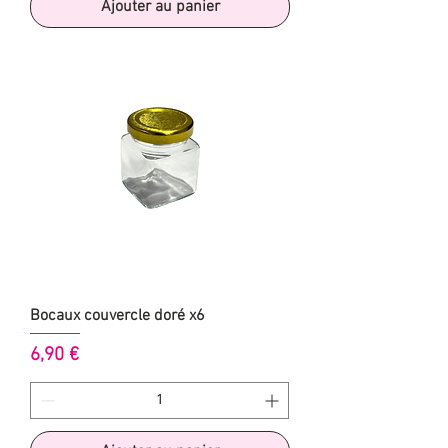
Ajouter au panier
Bocaux couvercle doré x6
Prix
6,90 €