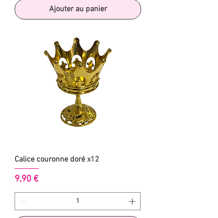
Ajouter au panier
Calice couronne doré x12
Prix
9,90 €