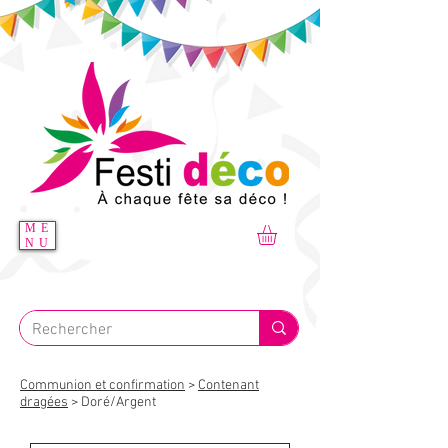
ME
NU
Communion et confirmation
>
Contenant
dragée
s
> Doré/Argent