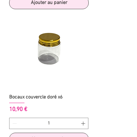
Ajouter au panier
Bocaux couvercle doré x6
Prix
10,90 €