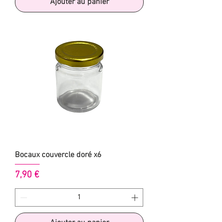
Ajouter au panier
Bocaux couvercle doré x6
Prix
7,90 €