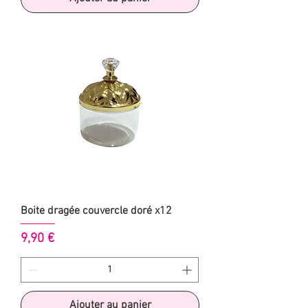
Boite dragée couvercle doré x12
Prix
9,90 €
Ajouter au panier