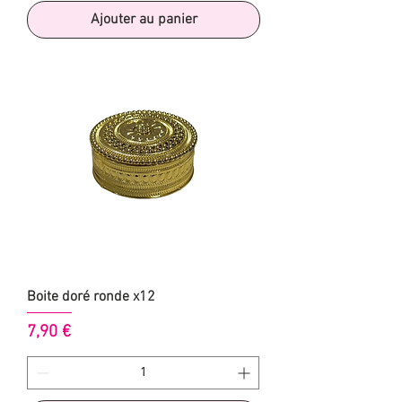
Ajouter au panier
Boite doré ronde x12
Prix
7,90 €