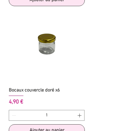
Ajouter au panier
Bocaux couvercle doré x6
Prix
4,90 €
Ajouter au panier