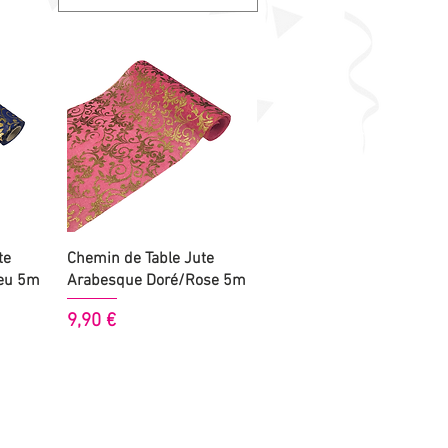
Aperçu rapide
te
Chemin de Table Jute
eu 5m
Arabesque Doré/Rose 5m
Prix
9,90 €