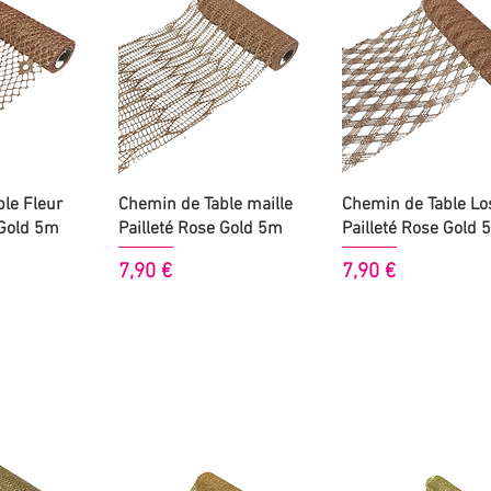
 rapide
Aperçu rapide
Aperçu rapide
le Fleur
Chemin de Table maille
Chemin de Table Lo
 Gold 5m
Pailleté Rose Gold 5m
Pailleté Rose Gold 
Prix
Prix
7,90 €
7,90 €