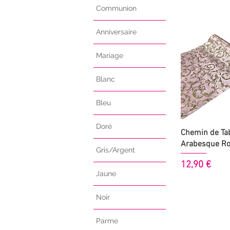
Communion
Anniversaire
Mariage
Blanc
Bleu
Doré
Aperçu
Chemin de Tab
Arabesque Ro
Gris/Argent
Prix
12,90 €
Jaune
Noir
Parme