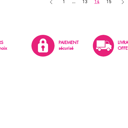
1
...
13
14
15
RS
PAIEMENT
LIVR
hoix
sécurisé
OFFE