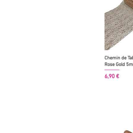
Aperçu
Chemin de Tab
Rose Gold 5m
Prix
6,90 €