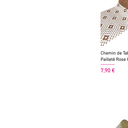
Aperçu
Chemin de Tab
Pailleté Rose
Prix
7,90 €