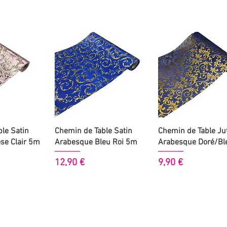
 rapide
Aperçu rapide
Aperçu rapide
le Satin
Chemin de Table Satin
Chemin de Table Ju
se Clair 5m
Arabesque Bleu Roi 5m
Arabesque Doré/Bl
Prix
Prix
12,90 €
9,90 €