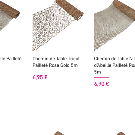
 rapide
Aperçu rapide
Aperçu rapide
le Pailleté
Chemin de Table Tricot
Chemin de Table Ni
Pailleté Rose Gold 5m
d’Abeille Pailleté R
5m
Prix
6,95 €
Prix
6,90 €