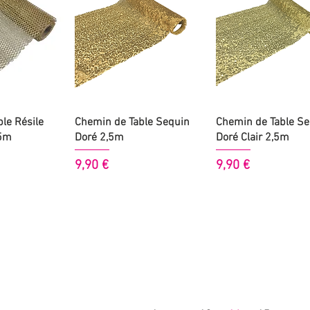
 rapide
Aperçu rapide
Aperçu rapide
le Résile
Chemin de Table Sequin
Chemin de Table Se
 5m
Doré 2,5m
Doré Clair 2,5m
Prix
Prix
9,90 €
9,90 €