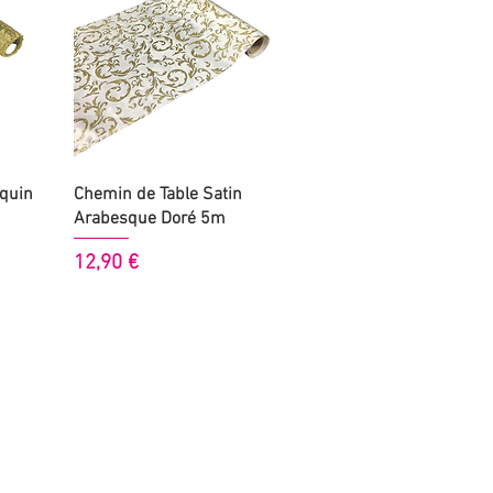
Aperçu rapide
quin
Chemin de Table Satin
Arabesque Doré 5m
Prix
12,90 €