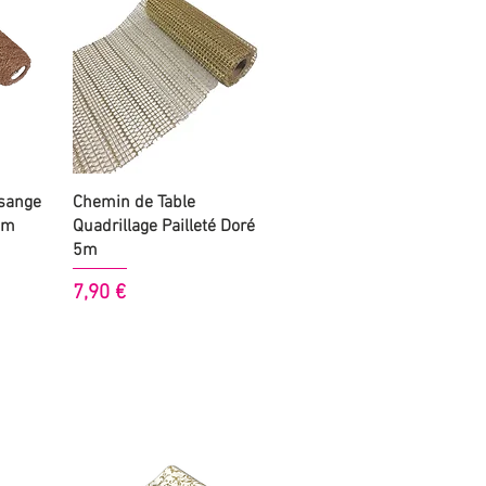
Aperçu rapide
sange
Chemin de Table
5m
Quadrillage Pailleté Doré
5m
Prix
7,90 €