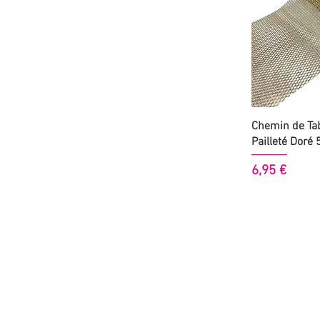
Aperçu
Chemin de Tab
Pailleté Doré
Prix
6,95 €