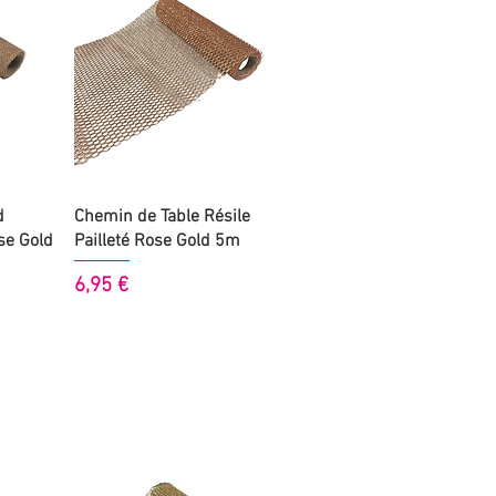
Aperçu rapide
d
Chemin de Table Résile
ose Gold
Pailleté Rose Gold 5m
Prix
6,95 €