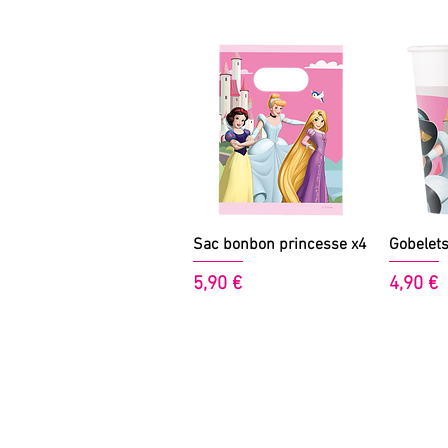
Aperçu rapide
A
Sac bonbon princesse x4
Gobelets
Prix
Prix
5,90 €
4,90 €