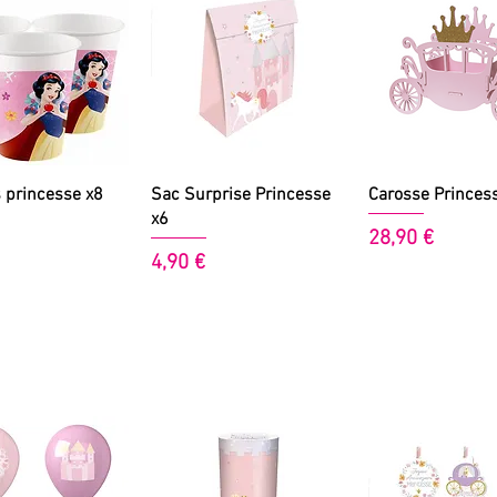
perçu rapide
Aperçu rapide
Aperçu rapi
 princesse x8
Sac Surprise Princesse
Carosse Princes
x6
Prix
28,90 €
Prix
4,90 €