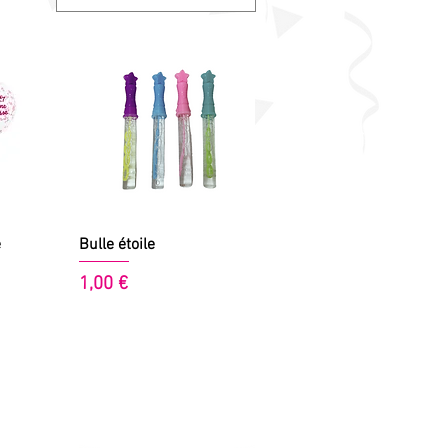
de
Aperçu rapide
e
Bulle étoile
Prix
1,00 €