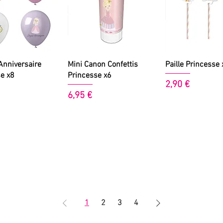
perçu rapide
Aperçu rapide
Aperçu rapi
Anniversaire
Mini Canon Confettis
Paille Princesse
e x8
Princesse x6
Prix
2,90 €
Prix
6,95 €
1
2
3
4