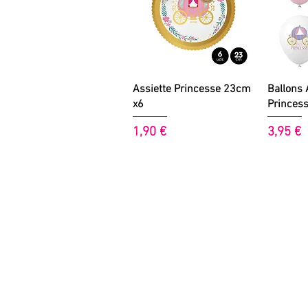
Aperçu rapide
A
Assiette Princesse 23cm
Ballons 
x6
Princess
Prix
Prix
1,90 €
3,95 €