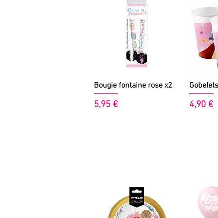
Aperçu rapide
A
Bougie fontaine rose x2
Gobelets
Prix
Prix
5,95 €
4,90 €