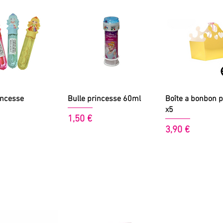
perçu rapide
Aperçu rapide
Aperçu rapi
incesse
Bulle princesse 60ml
Boîte a bonbon 
x5
Prix
1,50 €
Prix
3,90 €