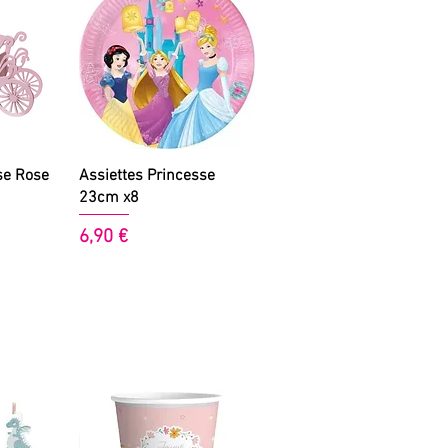
de
Aperçu rapide
se Rose
Assiettes Princesse
23cm x8
Prix
6,90 €