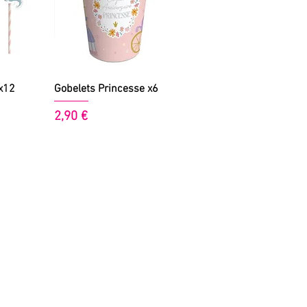
de
Aperçu rapide
 x12
Gobelets Princesse x6
Prix
2,90 €