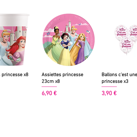
perçu rapide
Aperçu rapide
Aperçu rapi
 princesse x8
Assiettes princesse
Ballons c'est un
23cm x8
princesse x3
Prix
Prix
6,90 €
3,90 €