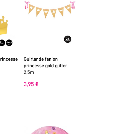
de
Aperçu rapide
princesse
Guirlande fanion
princesse gold glitter
2,5m
Prix
3,95 €