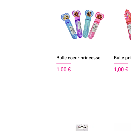
Aperçu rapide
A
Bulle coeur princesse
Bulle pr
Prix
Prix
1,00 €
1,00 €