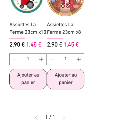
Assiettes La
Assiettes La
Ferme 23cm x10
Ferme 23cm x8
Prix original
Prix promotionnel
Prix original
Prix promotionnel
2,90 €
1,45 €
2,90 €
1,45 €
Ajouter au
Ajouter au
panier
panier
1
/
1