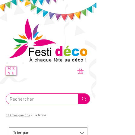
ME
NU
Thèmes garçons
> La ferme