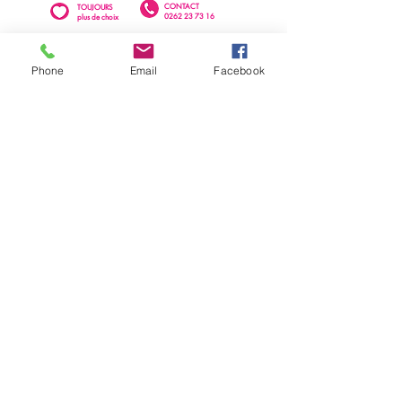
CONTACT
TOUJOURS
0262 23 73 16
plus de choix
PAIEMENT
LIVRAISON à la Réunion
sécurisé
OFFERTE à partir de 100€
Phone
Email
Facebook
0262 23 73 16
SAINTE-CLOTILDE
76 rue Léopold Rambaud