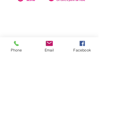
Phone
Email
Facebook
0262 23 73 16
SAINTE-CLOTILDE
76 rue Léopold Rambaud
EMAIL