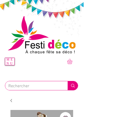
ME
NU