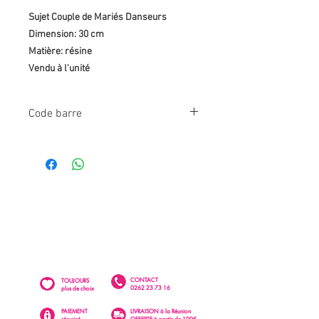
Sujet Couple de Mariés Danseurs
Dimension: 30 cm
Matière: résine
Vendu à l'unité
Code barre
3660667688842
CONTACT
TOUJOURS
0262 23 73 16
plus de choix
PAIEMENT
LIVRAISON à la Réunion
sécurisé
OFFERTE à partir de 100€