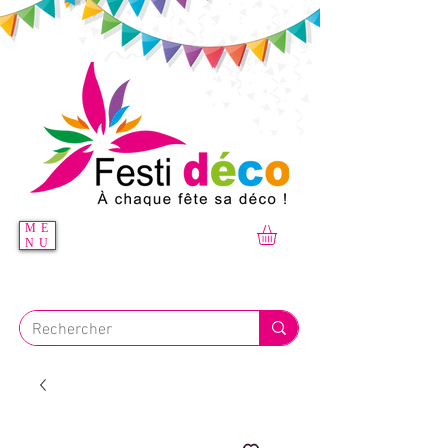
ME
NU