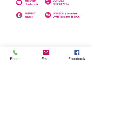
CONTACT
TOUJOURS
0262 23 73 16
plus de choix
PAIEMENT
LIVRAISON à la Réunion
sécurisé
OFFERTE à partir de 100€
Phone
Email
Facebook
0262 23 73 16
SAINTE-CLOTILDE
76 rue Léopold Rambaud