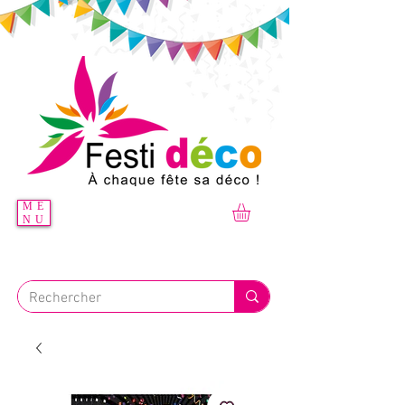
ME
NU