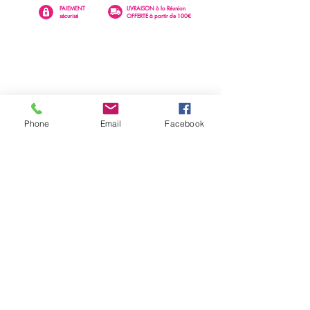
PAIEMENT
LIVRAISON à la Réunion
sécurisé
OFFERTE à partir de 100€
Phone
Email
Facebook
0262 23 73 16
SAINTE-CLOTILDE
76 rue Léopold Rambaud