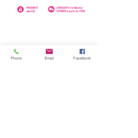
PAIEMENT
LIVRAISON à la Réunion
sécurisé
OFFERTE à partir de 100€
Phone
Email
Facebook
0262 23 73 16
SAINTE-CLOTILDE
76 rue Léopold Rambaud