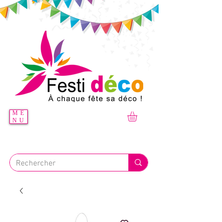
ME
NU