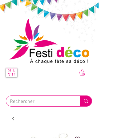
ME
NU