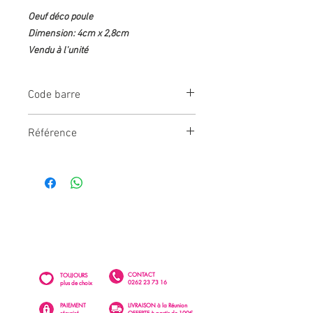
Oeuf déco poule
Dimension: 4cm x 2,8cm
Vendu à l'unité
Code barre
366066763707
Référence
DEC818
CONTACT
TOUJOURS
0262 23 73 16
plus de choix
PAIEMENT
LIVRAISON à la Réunion
sécurisé
OFFERTE à partir de 100€