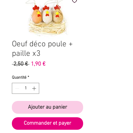
Oeuf déco poule +
paille x3
Prix
Prix
 2,50 € 
1,90 €
original
promotionnel
Quantité
*
Ajouter au panier
Commander et payer