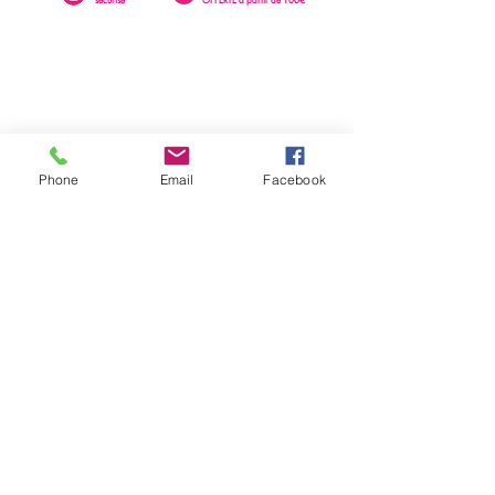
Phone
Email
Facebook
0262 23 73 16
SAINTE-CLOTILDE
76 rue Léopold Rambaud
EMAIL