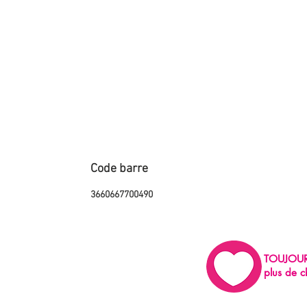
Code barre
3660667700490
TOUJOU
plus de c