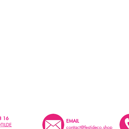
3 16
EMAIL
TILDE
contact@festideco.shop