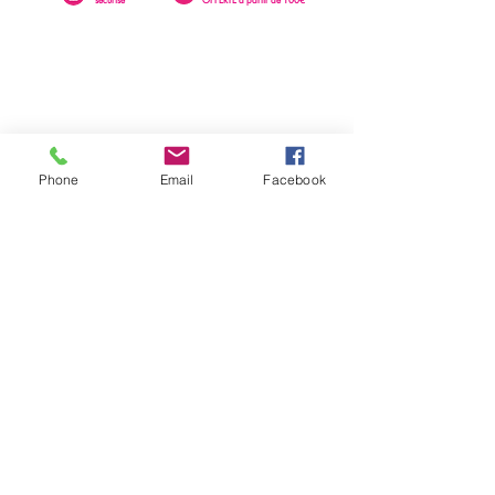
Phone
Email
Facebook
0262 23 73 16
SAINTE-CLOTILDE
76 rue Léopold Rambaud
EMAIL