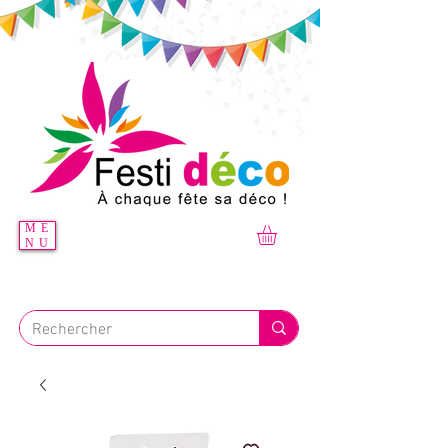
ME
NU