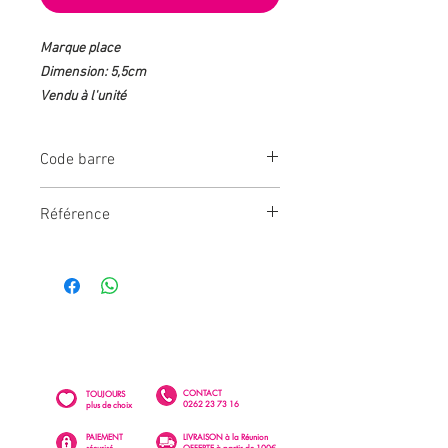
Marque place
Dimension: 5,5cm
Vendu à l'unité
Code barre
366066769887
Référence
DEK0338
CONTACT
TOUJOURS
0262 23 73 16
plus de choix
PAIEMENT
LIVRAISON à la Réunion
sécurisé
OFFERTE à partir de 100€