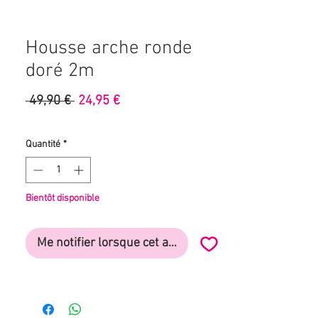
Housse arche ronde
doré 2m
Prix
Prix
 49,90 € 
24,95 €
original
promotionnel
Quantité
*
Bientôt disponible
Me notifier lorsque cet article est disponible