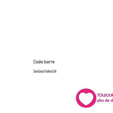
Code barre
3660667686428
TOUJOU
plus de c