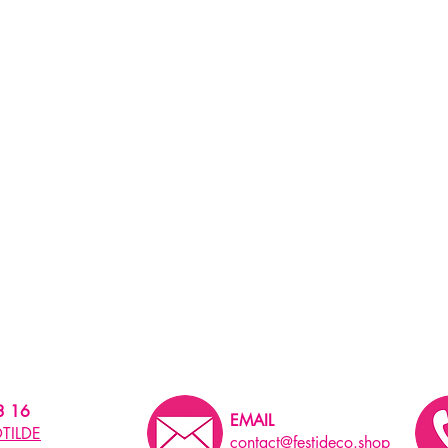
3 16
EMAIL
TILDE
contact@festideco.shop