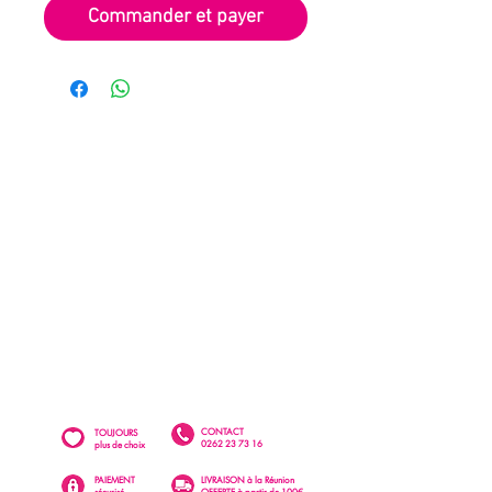
Commander et payer
CONTACT
TOUJOURS
0262 23 73 16
plus de choix
PAIEMENT
LIVRAISON à la Réunion
sécurisé
OFFERTE à partir de 100€