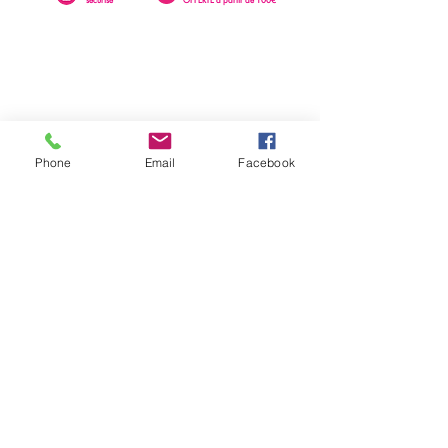
Phone
Email
Facebook
0262 23 73 16
SAINTE-CLOTILDE
76 rue Léopold Rambaud
EMAIL