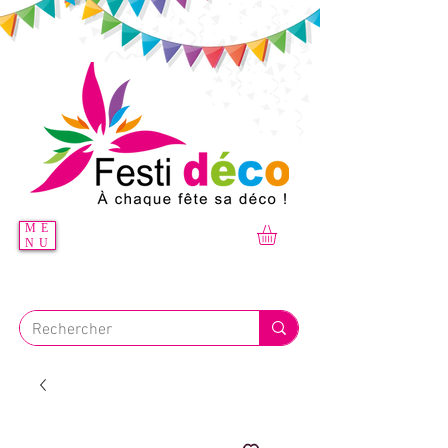
ME
NU