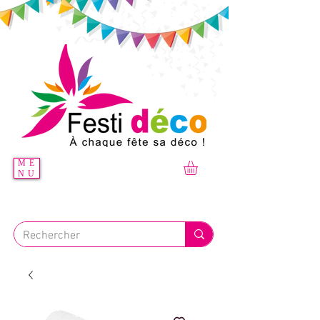
ME
NU