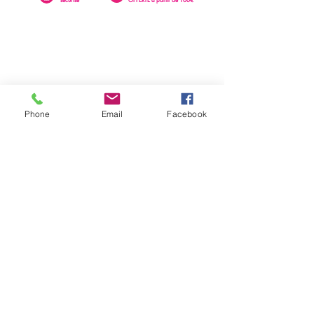
Phone
Email
Facebook
0262 23 73 16
SAINTE-CLOTILDE
76 rue Léopold Rambaud
EMAIL