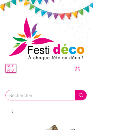
ME
NU