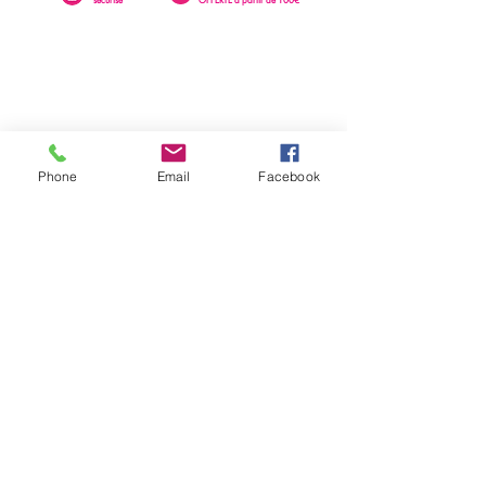
Phone
Email
Facebook
0262 23 73 16
SAINTE-CLOTILDE
76 rue Léopold Rambaud
EMAIL