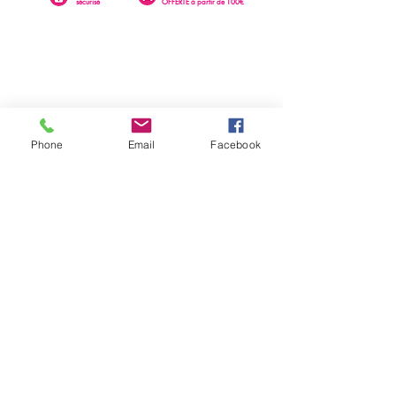
sécurisé
OFFERTE à partir de 100€
Phone
Email
Facebook
0262 23 73 16
SAINTE-CLOTILDE
76 rue Léopold Rambaud
EMAIL