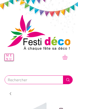
ME
NU