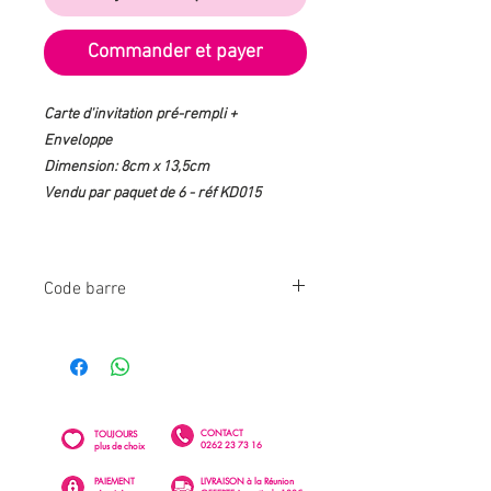
Commander et payer
Carte d'invitation pré-rempli +
Enveloppe
Dimension: 8cm x 13,5cm
Vendu par paquet de 6 - réf KD015
Code barre
9780201379600
CONTACT
TOUJOURS
0262 23 73 16
plus de choix
PAIEMENT
LIVRAISON à la Réunion