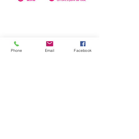
Phone
Email
Facebook
0262 23 73 16
SAINTE-CLOTILDE
76 rue Léopold Rambaud
EMAIL