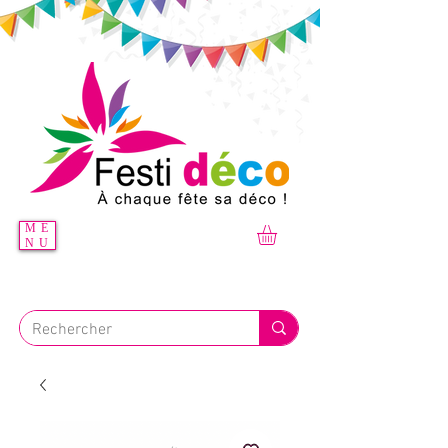
ME
NU