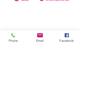
Phone
Email
Facebook
0262 23 73 16
SAINTE-CLOTILDE
76 rue Léopold Rambaud
EMAIL