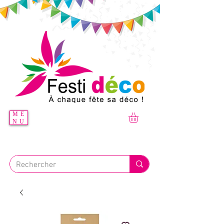
ME
NU