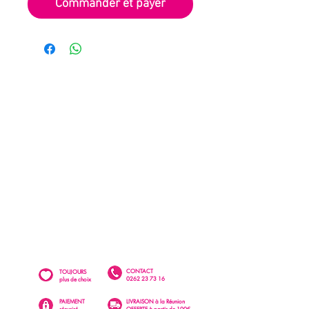
Commander et payer
CONTACT
TOUJOURS
0262 23 73 16
plus de choix
PAIEMENT
LIVRAISON à la Réunion
sécurisé
OFFERTE à partir de 100€