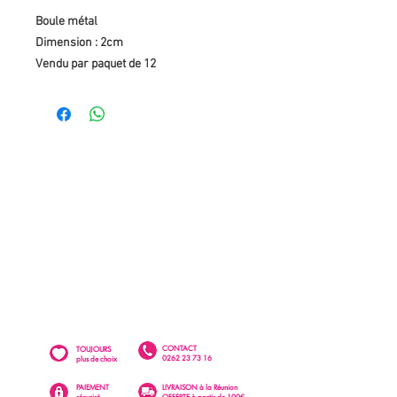
Boule métal
Dimension : 2cm
Vendu par paquet de 12
CONTACT
TOUJOURS
0262 23 73 16
plus de choix
PAIEMENT
LIVRAISON à la Réunion
sécurisé
OFFERTE à partir de 100€