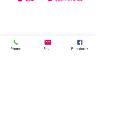
Phone
Email
Facebook
0262 23 73 16
SAINTE-CLOTILDE
76 rue Léopold Rambaud
EMAIL