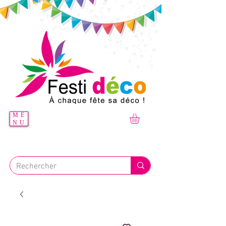
ME
NU